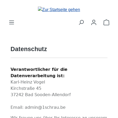
Zum Hauptinhalt springen
Ware
Datenschutz
Verantwortlicher für die
Datenverarbeitung ist:
Karl-Heinz Vogel
Kirchstraße 45
37242 Bad Sooden-Allendorf
Email: admin@1schrau.be
Wir freuen uns über Ihr Interesse an unserem