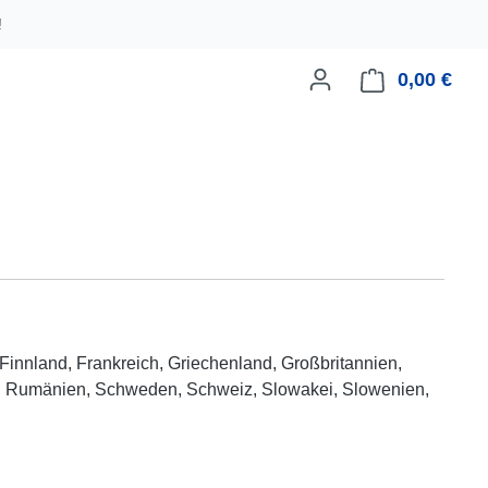
!
0,00 €
Ware
 Finnland, Frankreich, Griechenland, Großbritannien,
ugal, Rumänien, Schweden, Schweiz, Slowakei, Slowenien,