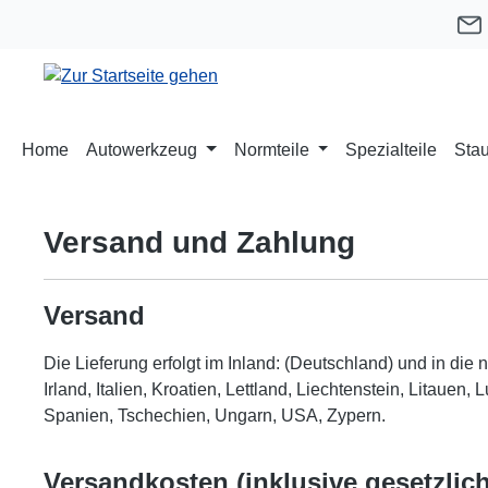
m Hauptinhalt springen
Zur Suche springen
Zur Hauptnavigation springen
Home
Autowerkzeug
Normteile
Spezialteile
Stau
Versand und Zahlung
Versand
Die Lieferung erfolgt im Inland: (Deutschland) und in di
Irland, Italien, Kroatien, Lettland, Liechtenstein, Lita
Spanien, Tschechien, Ungarn, USA, Zypern.
Versandkosten
(inklusive gesetzli