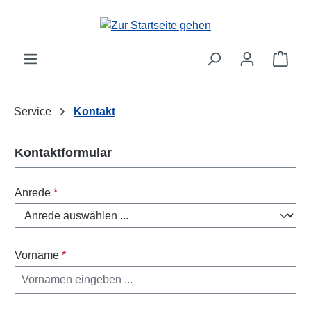
Zum Hauptinhalt springen
Ware
Service
Kontakt
Kontaktformular
Anrede
*
Vorname
*