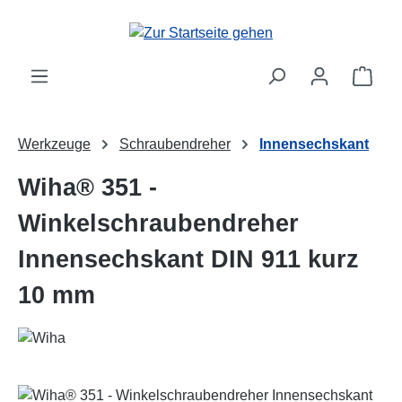
Zum Hauptinhalt springen
Ware
Werkzeuge
Schraubendreher
Innensechskant
Wiha® 351 -
Winkelschraubendreher
Innensechskant DIN 911 kurz
10 mm
Bildergalerie überspringen