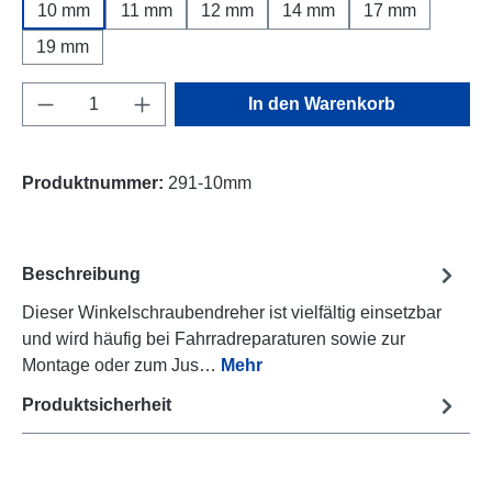
10 mm
11 mm
12 mm
14 mm
17 mm
19 mm
Produkt Anzahl: Gib den gewünschten Wert e
In den Warenkorb
Produktnummer:
291-10mm
Beschreibung
Dieser Winkelschraubendreher ist vielfältig einsetzbar
und wird häufig bei Fahrradreparaturen sowie zur
Montage oder zum Jus…
Mehr
Produktsicherheit