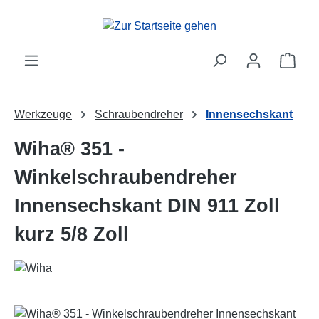
Zum Hauptinhalt springen
Ware
Werkzeuge
Schraubendreher
Innensechskant
Wiha® 351 -
Winkelschraubendreher
Innensechskant DIN 911 Zoll
kurz 5/8 Zoll
Bildergalerie überspringen