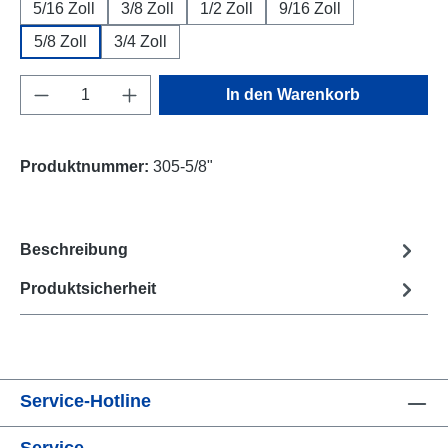
5/16 Zoll
3/8 Zoll
1/2 Zoll
9/16 Zoll
5/8 Zoll
3/4 Zoll
Produkt Anzahl: Gib den gewünschten Wert e
In den Warenkorb
Produktnummer:
305-5/8"
Beschreibung
Produktsicherheit
Service-Hotline