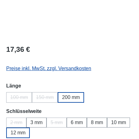
Regulärer Preis:
17,36 €
Preise inkl. MwSt. zzgl. Versandkosten
auswählen
Länge
100 mm
150 mm
200 mm
(Diese Option ist zurzeit nicht verfügbar.)
(Diese Option ist zurzeit nicht verfügbar.)
auswählen
Schlüsselweite
2 mm
3 mm
5 mm
6 mm
8 mm
10 mm
(Diese Option ist zurzeit nicht verfügbar.)
(Diese Option ist zurzeit nicht verfügbar.)
12 mm