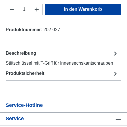
Produkt Anzahl: Gib den gewünschten Wert e
In den Warenkorb
Produktnummer:
202-027
Beschreibung
Stiftschlüssel mit T-Griff für Innensechskantschrauben
Produktsicherheit
Service-Hotline
Service