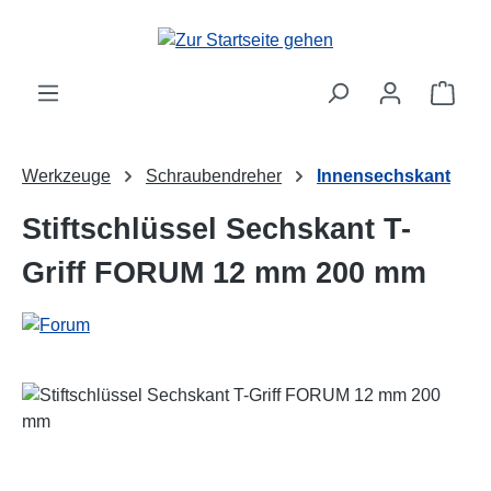
Zum Hauptinhalt springen
Ware
Werkzeuge
Schraubendreher
Innensechskant
Stiftschlüssel Sechskant T-
Griff FORUM 12 mm 200 mm
Bildergalerie überspringen