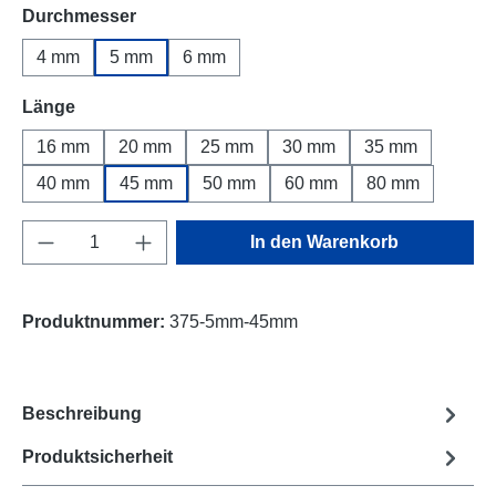
auswählen
Durchmesser
4 mm
5 mm
6 mm
auswählen
Länge
16 mm
20 mm
25 mm
30 mm
35 mm
40 mm
45 mm
50 mm
60 mm
80 mm
Produkt Anzahl: Gib den gewünschten Wert e
In den Warenkorb
Produktnummer:
375-5mm-45mm
Beschreibung
Produktsicherheit