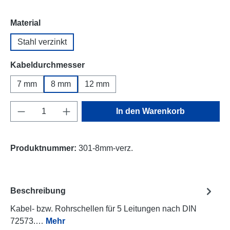
auswählen
Material
Stahl verzinkt
auswählen
Kabeldurchmesser
7 mm
8 mm
12 mm
Produkt Anzahl: Gib den gewünschten Wert e
In den Warenkorb
Produktnummer:
301-8mm-verz.
Beschreibung
Kabel- bzw. Rohrschellen für 5 Leitungen nach DIN
72573.…
Mehr