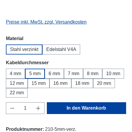
Preise inkl. MwSt. zzgl. Versandkosten
auswählen
Material
Stahl verzinkt
Edelstahl V4A
auswählen
Kabeldurchmesser
4 mm
5 mm
6 mm
7 mm
8 mm
10 mm
12 mm
15 mm
16 mm
18 mm
20 mm
22 mm
Produkt Anzahl: Gib den gewünschten Wert e
In den Warenkorb
Produktnummer:
210-5mm-verz.