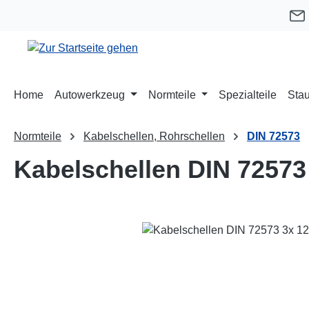
m Hauptinhalt springen
Zur Suche springen
Zur Hauptnavigation springen
Home
Autowerkzeug
Normteile
Spezialteile
Stau
Normteile
Kabelschellen, Rohrschellen
DIN 72573
Kabelschellen DIN 72573
Bildergalerie überspringen