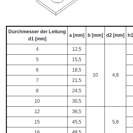
Durchmesser der Leitung
a [mm]
b [mm]
d2 [mm]
h1
d1 [mm]
4
12,5
5
15,5
6
18,5
10
4,8
7
21,5
8
24,5
10
30,5
12
36,5
15
45,5
5,8
16
48,5