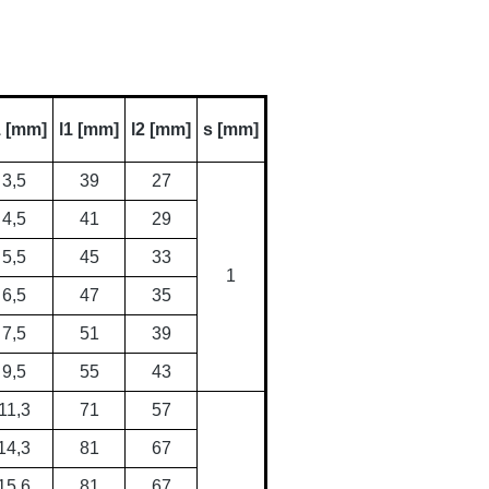
 [mm]
l1 [mm]
l2 [mm]
s [mm]
3,5
39
27
4,5
41
29
5,5
45
33
1
6,5
47
35
7,5
51
39
9,5
55
43
11,3
71
57
14,3
81
67
15,6
81
67