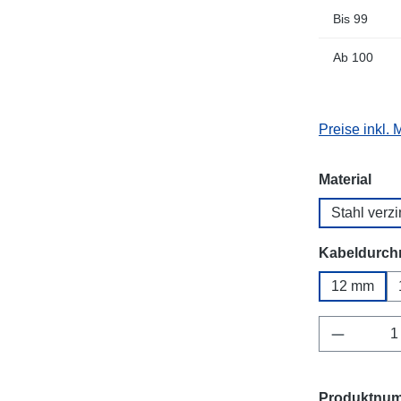
Bis
99
Ab
100
Preise inkl.
aus
Material
Stahl verzi
Kabeldurch
12 mm
Produkt 
Produktnu