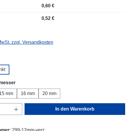
0,60 €
0,52 €
 MwSt. zzgl. Versandkosten
wählen
nkt
auswählen
messer
15 mm
16 mm
20 mm
Anzahl: Gib den gewünschten Wert ein oder
In den Warenkorb
mmer:
299-12mm-verz.