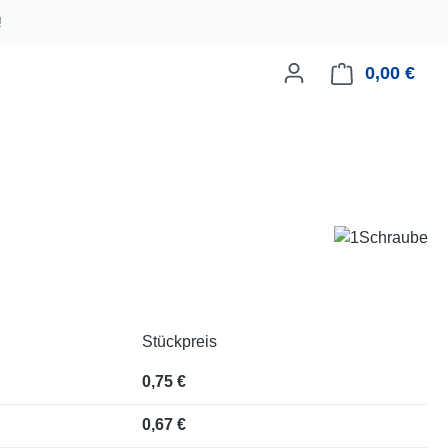
!
0,00 €
Ware
Stückpreis
0,75 €
0,67 €