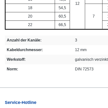
12
18
54,5
20
60,5
7
22
66,5
Anzahl der Kanäle:
3
Kabeldurchmesser:
12 mm
Werkstoff:
galvanisch verzink
Norm:
DIN 72573
Service-Hotline