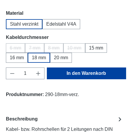
auswählen
Material
Stahl verzinkt
Edelstahl V4A
auswählen
Kabeldurchmesser
6 mm
7 mm
8 mm
10 mm
15 mm
(Diese Option ist zurzeit nicht verfügbar.)
(Diese Option ist zurzeit nicht verfügbar.)
(Diese Option ist zurzeit nicht verfügbar.)
(Diese Option ist zurzeit nicht 
16 mm
18 mm
20 mm
Produkt Anzahl: Gib den gewünschten Wert e
In den Warenkorb
Produktnummer:
290-18mm-verz.
Beschreibung
Kabel- bzw. Rohrschellen für 2 Leitungen nach DIN