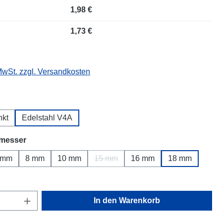
1,98 €
1,73 €
 MwSt. zzgl. Versandkosten
wählen
nkt
Edelstahl V4A
auswählen
messer
 mm
8 mm
10 mm
15 mm
16 mm
18 mm
(Diese Option ist zurzeit nicht verfügb
Anzahl: Gib den gewünschten Wert ein oder
In den Warenkorb