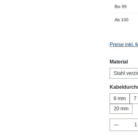
Bis
99
Ab
100
Preise inkl.
aus
Material
Stahl verzi
Kabeldurch
6 mm
7
20 mm
Produkt 