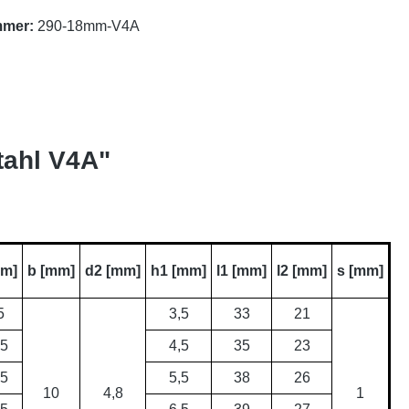
mmer:
290-18mm-V4A
tahl V4A"
mm]
b [mm]
d2 [mm]
h1 [mm]
l1 [mm]
l2 [mm]
s [mm]
5
3,5
33
21
,5
4,5
35
23
,5
5,5
38
26
10
4,8
1