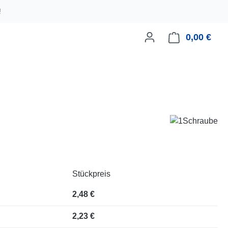
!
0,00 €
Ware
Stückpreis
2,48 €
2,23 €