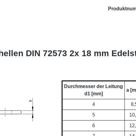
Produktnu
hellen DIN 72573 2x 18 mm Edels
Durchmesser der Leitung
a [
d1 [mm]
4
8,
5
10
6
12