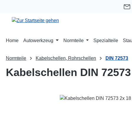
m Hauptinhalt springen
Zur Suche springen
Zur Hauptnavigation springen
Home
Autowerkzeug
Normteile
Spezialteile
Stau
Normteile
Kabelschellen, Rohrschellen
DIN 72573
Kabelschellen DIN 72573
Bildergalerie überspringen