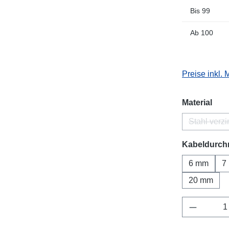
Bis
99
Ab
100
Preise inkl.
aus
Material
Stahl verzi
(Dies
Kabeldurch
6 mm
7
20 mm
Produkt 