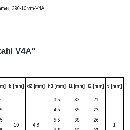
mmer:
290-10mm-V4A
tahl V4A"
mm]
b [mm]
d2 [mm]
h1 [mm]
l1 [mm]
l2 [mm]
s [mm]
5
3,5
33
21
,5
4,5
35
23
,5
5,5
38
26
10
4,8
1