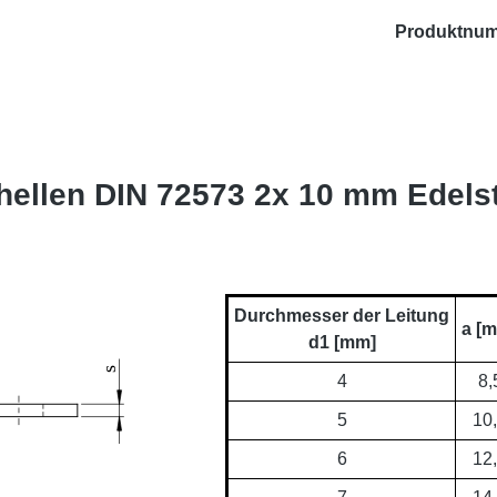
Produktnu
hellen DIN 72573 2x 10 mm Edels
Durchmesser der Leitung
a [
d1 [mm]
4
8,
5
10
6
12