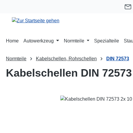
m Hauptinhalt springen
Zur Suche springen
Zur Hauptnavigation springen
Home
Autowerkzeug
Normteile
Spezialteile
Stau
Normteile
Kabelschellen, Rohrschellen
DIN 72573
Kabelschellen DIN 72573
Bildergalerie überspringen