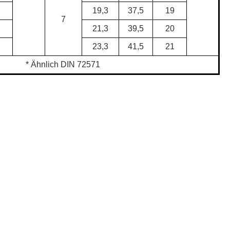
19,3
37,5
19
7
21,3
39,5
20
23,3
41,5
21
* Ähnlich DIN 72571