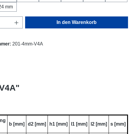
24 mm
Anzahl: Gib den gewünschten Wert ein oder
In den Warenkorb
mmer:
201-4mm-V4A
 V4A"
ung
b [mm]
d2 [mm]
h1 [mm]
l1 [mm]
l2 [mm]
s [mm]