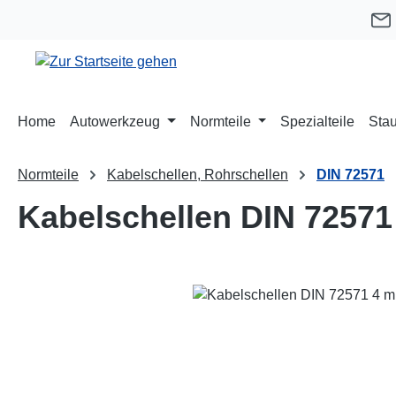
m Hauptinhalt springen
Zur Suche springen
Zur Hauptnavigation springen
Home
Autowerkzeug
Normteile
Spezialteile
Stau
Normteile
Kabelschellen, Rohrschellen
DIN 72571
Kabelschellen DIN 72571
Bildergalerie überspringen