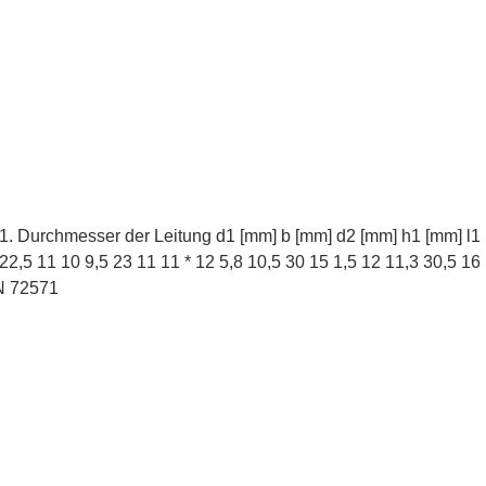
 18 9 5
 21 * Ähnlich DIN 72571