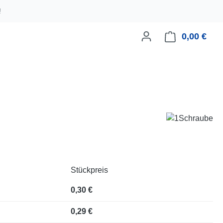
!
0,00 €
Ware
Stückpreis
0,30 €
0,29 €