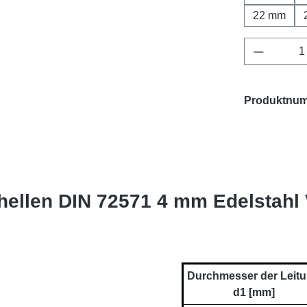
22 mm
Produkt 
Produktnu
hellen DIN 72571 4 mm Edelstahl
Durchmesser der Leit
d1 [mm]