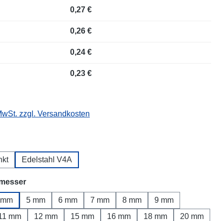
0,27 €
0,26 €
0,24 €
0,23 €
 MwSt. zzgl. Versandkosten
wählen
nkt
Edelstahl V4A
auswählen
messer
 mm
5 mm
6 mm
7 mm
8 mm
9 mm
11 mm
12 mm
15 mm
16 mm
18 mm
20 mm