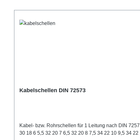
Produktgalerie überspringen
Kabelschellen DIN 72573
Kabel- bzw. Rohrschellen für 1 Leitung nach DIN 72573. Durchmesser der Leitungd1 [mm] a [mm] b [mm] d2 [mm] h1 [mm] l1 [mm] l2 [mm] s [mm] 4 10 4,8 3,5 29 17 