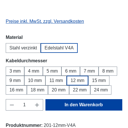
Preise inkl. MwSt. zzgl. Versandkosten
auswählen
Material
Stahl verzinkt
Edelstahl V4A
auswählen
Kabeldurchmesser
3 mm
4 mm
5 mm
6 mm
7 mm
8 mm
9 mm
10 mm
11 mm
12 mm
15 mm
16 mm
18 mm
20 mm
22 mm
24 mm
Produkt Anzahl: Gib den gewünschten Wert e
In den Warenkorb
Produktnummer:
201-12mm-V4A