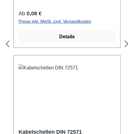
21,3 54 40
Regulärer Preis:
Ab
0,08 €
Preise inkl. MwSt. zzgl. Versandkosten
Details
Kabelschellen DIN 72571