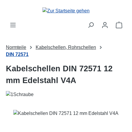
Zum Hauptinhalt springen
Ware
Normteile
Kabelschellen, Rohrschellen
DIN 72571
Kabelschellen DIN 72571 12
mm Edelstahl V4A
Bildergalerie überspringen