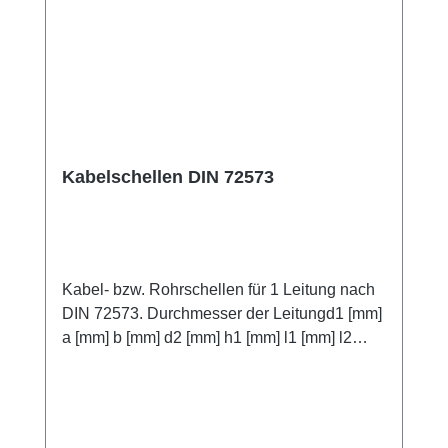
Kabelschellen DIN 72573
Kabel- bzw. Rohrschellen für 1 Leitung nach
DIN 72573. Durchmesser der Leitungd1 [mm]
a [mm] b [mm] d2 [mm] h1 [mm] l1 [mm] l2
[mm] s [mm] 4 10 4,8 3,5 29 17 1 5 4,5 30 18 6
5,5 32 20 7 6,5 32 20 8 7,5 34 22 10 9,5 34 22
12 12 5,8 11,3 46 32 1,5 15 14,3 50 36 16
15,6 50 36 18 7 17,3 50 36 20 19,3 52 38 22