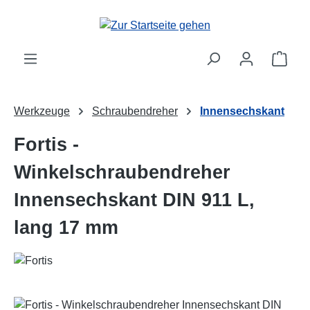
Zum Hauptinhalt springen
Ware
Werkzeuge
Schraubendreher
Innensechskant
Fortis -
Winkelschraubendreher
Innensechskant DIN 911 L,
lang 17 mm
Bildergalerie überspringen