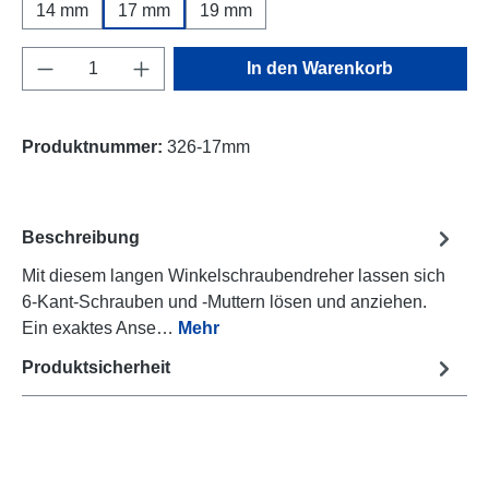
14 mm
17 mm
19 mm
Produkt Anzahl: Gib den gewünschten Wert e
In den Warenkorb
Produktnummer:
326-17mm
Beschreibung
Mit diesem langen Winkelschraubendreher lassen sich
6-Kant-Schrauben und -Muttern lösen und anziehen.
Ein exaktes Anse…
Mehr
Produktsicherheit