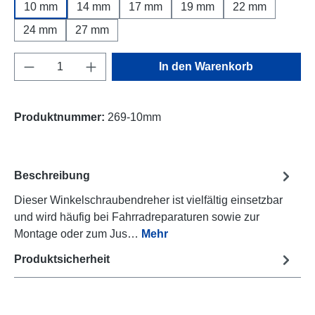
10 mm
14 mm
17 mm
19 mm
22 mm
24 mm
27 mm
Produkt Anzahl: Gib den gewünschten Wert e
In den Warenkorb
Produktnummer:
269-10mm
Beschreibung
Dieser Winkelschraubendreher ist vielfältig einsetzbar
und wird häufig bei Fahrradreparaturen sowie zur
Montage oder zum Jus…
Mehr
Produktsicherheit