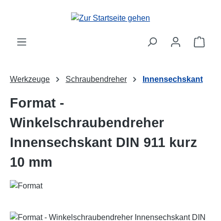
Zum Hauptinhalt springen
Ware
Werkzeuge
Schraubendreher
Innensechskant
Format -
Winkelschraubendreher
Innensechskant DIN 911 kurz
10 mm
Bildergalerie überspringen