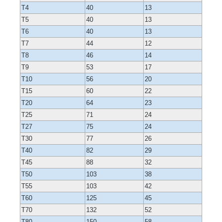
T4
40
13
T5
40
13
T6
40
13
T7
44
12
T8
46
14
T9
53
17
T10
56
20
T15
60
22
T20
64
23
T25
71
24
T27
75
24
T30
77
26
T40
82
29
T45
88
32
T50
103
38
T55
103
42
T60
125
45
T70
132
52
T80
150
58