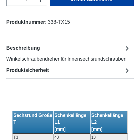
Produktnummer:
338-TX15
Beschreibung
Winkelschraubendreher für Innensechsrundschrauben
Produktsicherheit
Sechsrund Größe
Schenkellänge
Schenkellänge
T
L1
L2
[mm]
[mm]
T3
40
13