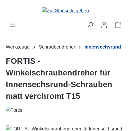
Zum Hauptinhalt springen
Ware
Werkzeuge
Schraubendreher
Innensechsrund
FORTIS -
Winkelschraubendreher für
Innensechsrund-Schrauben
matt verchromt T15
Bildergalerie überspringen