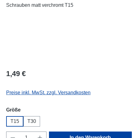
Regulärer Preis:
1,49 €
Preise inkl. MwSt. zzgl. Versandkosten
auswählen
Größe
T15
T30
Produkt Anzahl: Gib den gewünschten Wert e
In den Warenkorb