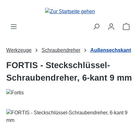
Zum Hauptinhalt springen
Ware
Werkzeuge
Schraubendreher
Außensechskant
FORTIS - Steckschlüssel-
Schraubendreher, 6-kant 9 mm
Bildergalerie überspringen