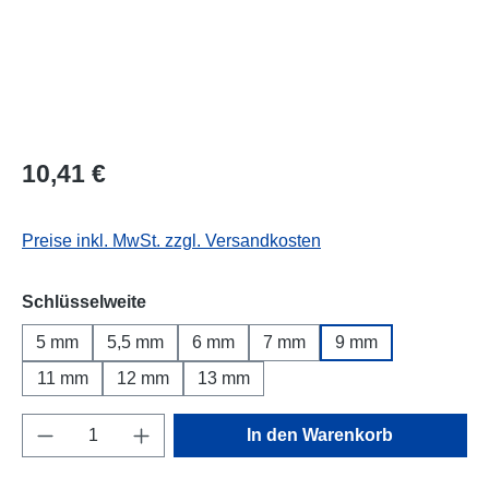
Regulärer Preis:
10,41 €
Preise inkl. MwSt. zzgl. Versandkosten
auswählen
Schlüsselweite
5 mm
5,5 mm
6 mm
7 mm
9 mm
11 mm
12 mm
13 mm
Produkt Anzahl: Gib den gewünschten Wert e
In den Warenkorb