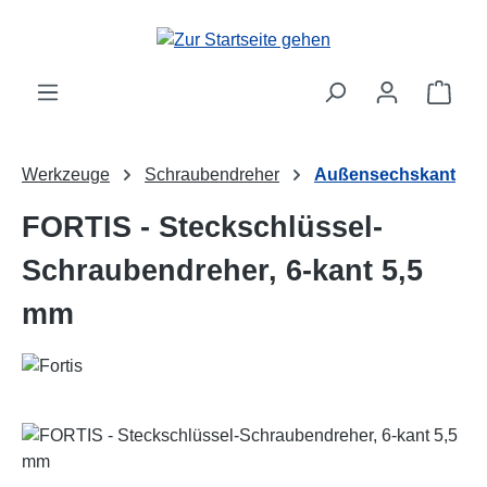
Zum Hauptinhalt springen
Ware
Werkzeuge
Schraubendreher
Außensechskant
FORTIS - Steckschlüssel-
Schraubendreher, 6-kant 5,5
mm
Bildergalerie überspringen