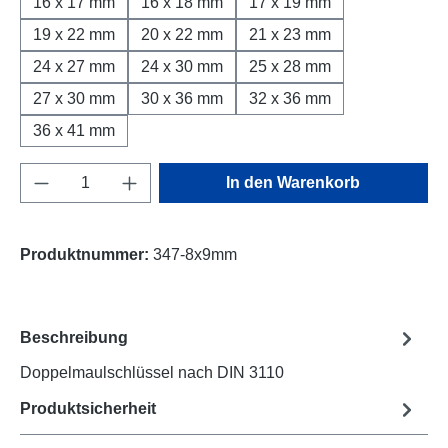
16 x 17 mm
16 x 18 mm
17 x 19 mm
19 x 22 mm
20 x 22 mm
21 x 23 mm
24 x 27 mm
24 x 30 mm
25 x 28 mm
27 x 30 mm
30 x 36 mm
32 x 36 mm
36 x 41 mm
Produkt Anzahl: Gib den gewünschten Wert e
In den Warenkorb
Produktnummer:
347-8x9mm
Beschreibung
Doppelmaulschlüssel nach DIN 3110
Produktsicherheit