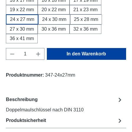
16 x 17 mm
16 x 18 mm
17 x 19 mm
19 x 22 mm
20 x 22 mm
21 x 23 mm
24 x 27 mm
24 x 30 mm
25 x 28 mm
27 x 30 mm
30 x 36 mm
32 x 36 mm
36 x 41 mm
Produkt Anzahl: Gib den gewünschten Wert e
In den Warenkorb
Produktnummer:
347-24x27mm
Beschreibung
Doppelmaulschlüssel nach DIN 3110
Produktsicherheit