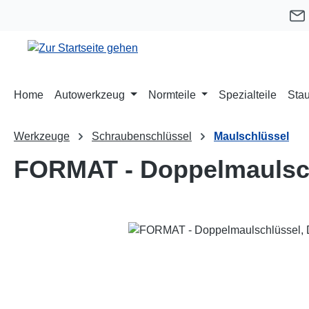
m Hauptinhalt springen
Zur Suche springen
Zur Hauptnavigation springen
Home
Autowerkzeug
Normteile
Spezialteile
Stau
Werkzeuge
Schraubenschlüssel
Maulschlüssel
FORMAT - Doppelmaulsch
Bildergalerie überspringen