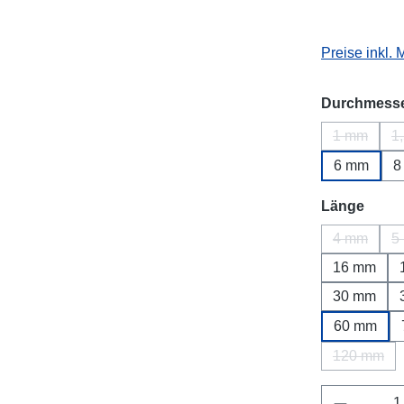
Preise inkl.
Durchmess
1 mm
1
(Diese Opt
6 mm
8
ausw
Länge
4 mm
5
(Diese Opt
16 mm
30 mm
60 mm
120 mm
(Diese O
Produkt 