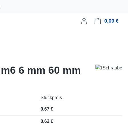
!
0,00 €
Ware
ld m6 6 mm 60 mm
Stückpreis
0,67 €
0,62 €