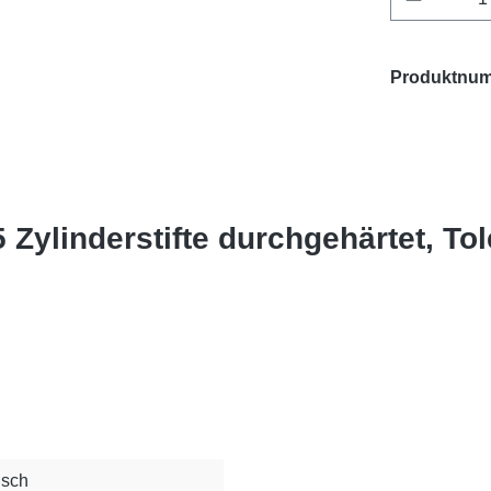
Produktnu
 Zylinderstifte durchgehärtet, T
isch