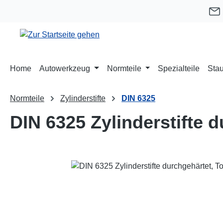
m Hauptinhalt springen
Zur Suche springen
Zur Hauptnavigation springen
Home
Autowerkzeug
Normteile
Spezialteile
Stau
Normteile
Zylinderstifte
DIN 6325
DIN 6325 Zylinderstifte 
Bildergalerie überspringen