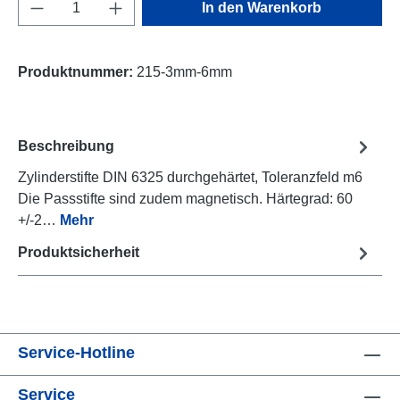
Produkt Anzahl: Gib den gewünschten Wert e
In den Warenkorb
Produktnummer:
215-3mm-6mm
Beschreibung
Zylinderstifte DIN 6325 durchgehärtet, Toleranzfeld m6
Die Passstifte sind zudem magnetisch. Härtegrad: 60
+/-2…
Mehr
Produktsicherheit
Service-Hotline
Service