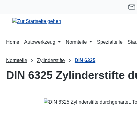
m Hauptinhalt springen
Zur Suche springen
Zur Hauptnavigation springen
Home
Autowerkzeug
Normteile
Spezialteile
Stau
Normteile
Zylinderstifte
DIN 6325
DIN 6325 Zylinderstifte 
Bildergalerie überspringen