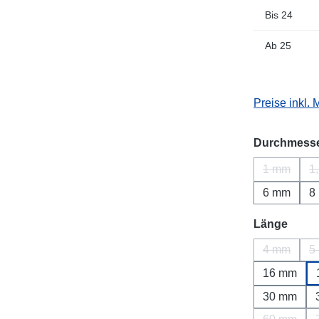
Bis
24
Ab
25
Preise inkl.
Durchmess
1 mm
1
(Diese Opt
6 mm
8
ausw
Länge
4 mm
5
(Diese Opt
16 mm
30 mm