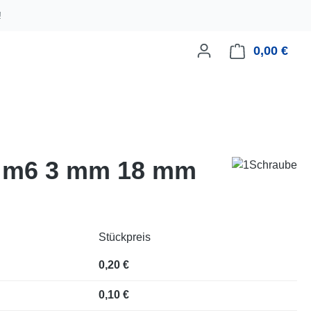
!
0,00 €
Ware
ld m6 3 mm 18 mm
Stückpreis
0,20 €
0,10 €