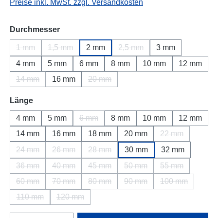
Preise inkl. MwSt. zzgl. Versandkosten
auswählen
Durchmesser
1 mm
1,5 mm
2 mm
2,5 mm
3 mm
(Diese Option ist zurzeit nicht verfügbar.)
(Diese Option ist zurzeit nicht verfügbar.)
(Diese Option ist zurzeit nich
4 mm
5 mm
6 mm
8 mm
10 mm
12 mm
14 mm
16 mm
20 mm
(Diese Option ist zurzeit nicht verfügbar.)
(Diese Option ist zurzeit nicht verfügba
auswählen
Länge
4 mm
5 mm
6 mm
8 mm
10 mm
12 mm
(Diese Option ist zurzeit nicht verfügbar.)
14 mm
16 mm
18 mm
20 mm
22 mm
(Diese Option is
24 mm
26 mm
28 mm
30 mm
32 mm
(Diese Option ist zurzeit nicht verfügbar.)
(Diese Option ist zurzeit nicht verfügbar.)
(Diese Option ist zurzeit nicht verfügba
36 mm
40 mm
45 mm
50 mm
55 mm
(Diese Option ist zurzeit nicht verfügbar.)
(Diese Option ist zurzeit nicht verfügbar.)
(Diese Option ist zurzeit nicht verfügba
(Diese Option ist zurzeit ni
(Diese Option is
60 mm
70 mm
80 mm
90 mm
100 mm
(Diese Option ist zurzeit nicht verfügbar.)
(Diese Option ist zurzeit nicht verfügbar.)
(Diese Option ist zurzeit nicht verfügba
(Diese Option ist zurzeit ni
(Diese Option i
110 mm
120 mm
(Diese Option ist zurzeit nicht verfügbar.)
(Diese Option ist zurzeit nicht verfügbar.)