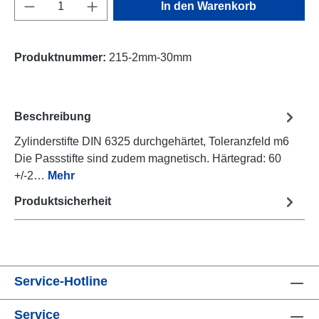
Produkt Anzahl: Gib den gewünschten Wert e
In den Warenkorb
Produktnummer:
215-2mm-30mm
Beschreibung
Zylinderstifte DIN 6325 durchgehärtet, Toleranzfeld m6
Die Passstifte sind zudem magnetisch. Härtegrad: 60
+/-2…
Mehr
Produktsicherheit
Service-Hotline
Service