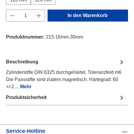
Produkt Anzahl: Gib den gewünschten Wert e
In den Warenkorb
Produktnummer:
215-16mm-30mm
Beschreibung
Zylinderstifte DIN 6325 durchgehärtet, Toleranzfeld m6
Die Passstifte sind zudem magnetisch. Härtegrad: 60
+/-2…
Mehr
Produktsicherheit
Service-Hotline