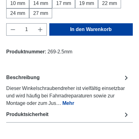
10 mm
14 mm
17 mm
19 mm
22 mm
24 mm
27 mm
Produkt Anzahl: Gib den gewünschten Wert e
In den Warenkorb
Produktnummer:
269-2.5mm
Beschreibung
Dieser Winkelschraubendreher ist vielfältig einsetzbar
und wird häufig bei Fahrradreparaturen sowie zur
Montage oder zum Jus…
Mehr
Produktsicherheit