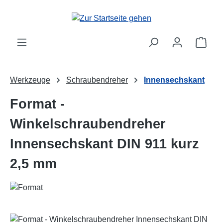
Zum Hauptinhalt springen
Ware
Werkzeuge
Schraubendreher
Innensechskant
Format -
Winkelschraubendreher
Innensechskant DIN 911 kurz
2,5 mm
Bildergalerie überspringen