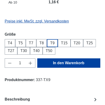
1,16 €
Ab
10
Preise inkl. MwSt. zzgl. Versandkosten
auswählen
Größe
T4
T5
T7
T8
T9
T15
T20
T25
T27
T30
T40
T50
Produkt Anzahl: Gib den gewünschten Wert e
In den Warenkorb
Produktnummer:
337-TX9
Beschreibung