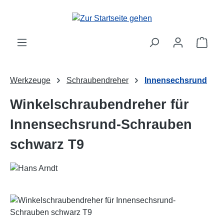
Zum Hauptinhalt springen
Ware
Werkzeuge
Schraubendreher
Innensechsrund
Winkelschraubendreher für
Innensechsrund-Schrauben
schwarz T9
Bildergalerie überspringen