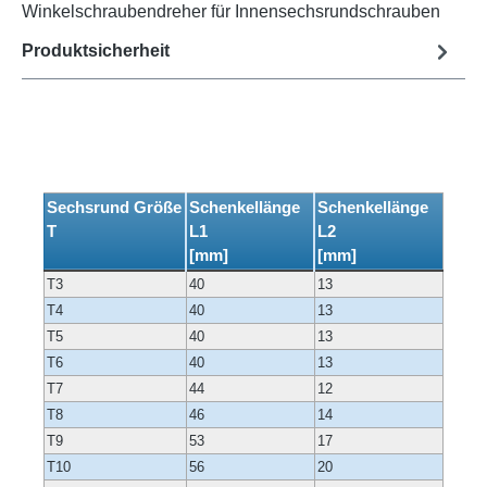
Winkelschraubendreher für Innensechsrundschrauben
Produktsicherheit
Sechsrund Größe
Schenkellänge
Schenkellänge
T
L1
L2
[mm]
[mm]
T3
40
13
T4
40
13
T5
40
13
T6
40
13
T7
44
12
T8
46
14
T9
53
17
T10
56
20