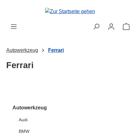
Zum Hauptinhalt springen
Ware
Autowerkzeug
Ferrari
Ferrari
Autowerkzeug
Audi
BMW