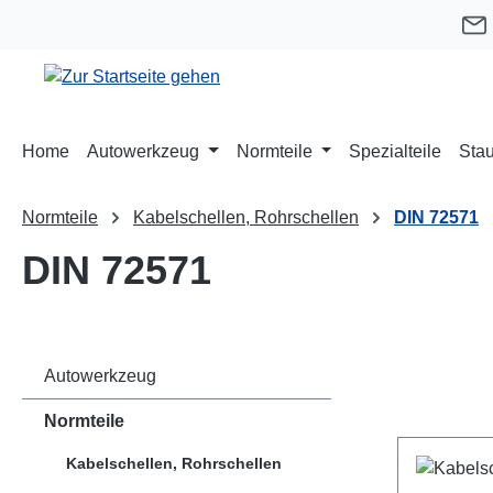
m Hauptinhalt springen
Zur Suche springen
Zur Hauptnavigation springen
Home
Autowerkzeug
Normteile
Spezialteile
Stau
Normteile
Kabelschellen, Rohrschellen
DIN 72571
DIN 72571
Autowerkzeug
Normteile
Kabelschellen, Rohrschellen