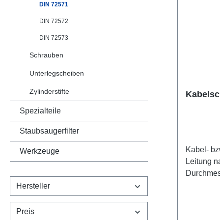
DIN 72571
DIN 72572
DIN 72573
Schrauben
Unterlegscheiben
Zylinderstifte
Kabelsc
Spezialteile
Staubsaugerfilter
Kabel- bz
Werkzeuge
Leitung n
Durchmesser 
[mm] d2 [mm] h1 [mm] l1 [mm] l2 [mm]
Hersteller
s [mm] 3 * 10 4,8 3 17,5 8,5 1 4 3,5 18
9 5 4,5 18,5 9 6 5,5 20 10 7 6,5 20,5
Preis