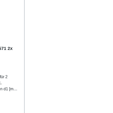
571 2x
für 2
1.
mm]