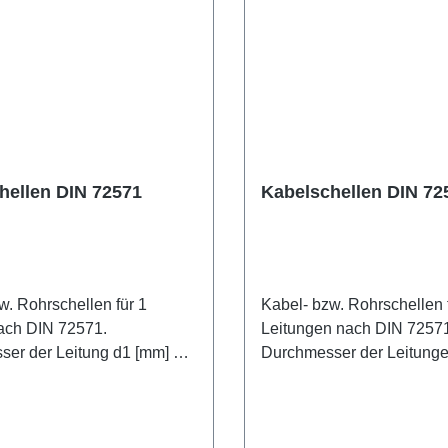
hellen DIN 72571
Kabelschellen DIN 72
w. Rohrschellen für 1
Kabel- bzw. Rohrschellen 
ach DIN 72571.
Leitungen nach DIN 7257
der Leitung d1 [mm] b
Durchmesser der Leitungen d1 [
a [mm] b [mm] d2 [mm] h1 [mm] l1
[mm] l2 [mm] s [mm] 4 8,5 10 4,8 3,5
22,5 11 1 5 10,5 4,5 24 11,5 6 12,5