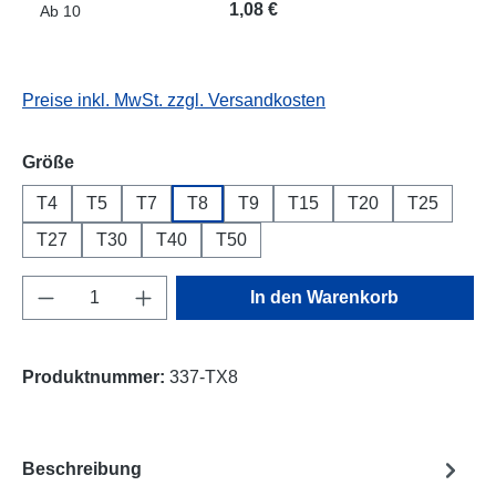
1,08 €
Ab
10
Preise inkl. MwSt. zzgl. Versandkosten
auswählen
Größe
T4
T5
T7
T8
T9
T15
T20
T25
T27
T30
T40
T50
Produkt Anzahl: Gib den gewünschten Wert e
In den Warenkorb
Produktnummer:
337-TX8
Beschreibung