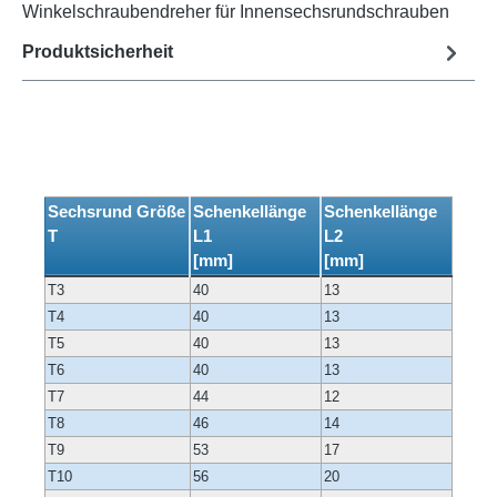
Winkelschraubendreher für Innensechsrundschrauben
Produktsicherheit
Sechsrund Größe
Schenkellänge
Schenkellänge
T
L1
L2
[mm]
[mm]
T3
40
13
T4
40
13
T5
40
13
T6
40
13
T7
44
12
T8
46
14
T9
53
17
T10
56
20