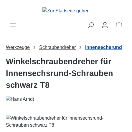
Zum Hauptinhalt springen
Ware
Werkzeuge
Schraubendreher
Innensechsrund
Winkelschraubendreher für
Innensechsrund-Schrauben
schwarz T8
Bildergalerie überspringen