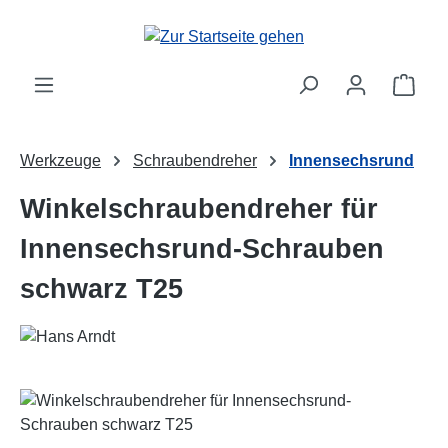
Zum Hauptinhalt springen
Ware
Werkzeuge
Schraubendreher
Innensechsrund
Winkelschraubendreher für
Innensechsrund-Schrauben
schwarz T25
Bildergalerie überspringen