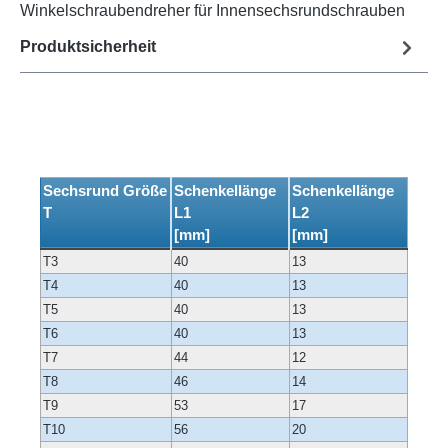
Winkelschraubendreher für Innensechsrundschrauben
Produktsicherheit
Sechsrund Größe
Schenkellänge
Schenkellänge
T
L1
L2
[mm]
[mm]
T3
40
13
T4
40
13
T5
40
13
T6
40
13
T7
44
12
T8
46
14
T9
53
17
T10
56
20