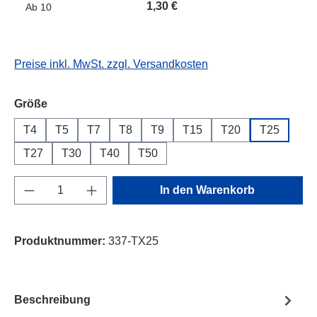
1,30 €
Ab
10
Preise inkl. MwSt. zzgl. Versandkosten
auswählen
Größe
T4
T5
T7
T8
T9
T15
T20
T25
T27
T30
T40
T50
Produkt Anzahl: Gib den gewünschten Wert e
In den Warenkorb
Produktnummer:
337-TX25
Beschreibung