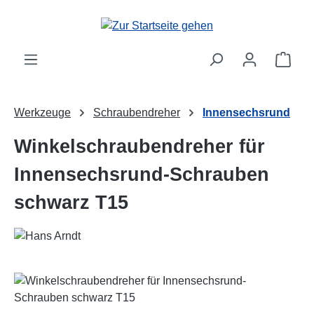
Zum Hauptinhalt springen
Ware
Werkzeuge
Schraubendreher
Innensechsrund
Winkelschraubendreher für
Innensechsrund-Schrauben
schwarz T15
Bildergalerie überspringen