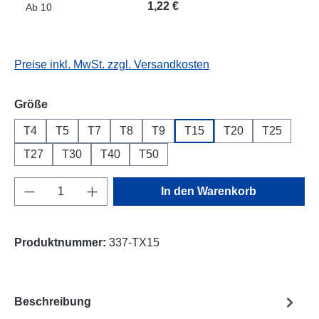
1,22 €
Ab
10
Preise inkl. MwSt. zzgl. Versandkosten
auswählen
Größe
T4
T5
T7
T8
T9
T15
T20
T25
T27
T30
T40
T50
Produkt Anzahl: Gib den gewünschten Wert e
In den Warenkorb
Produktnummer:
337-TX15
Beschreibung