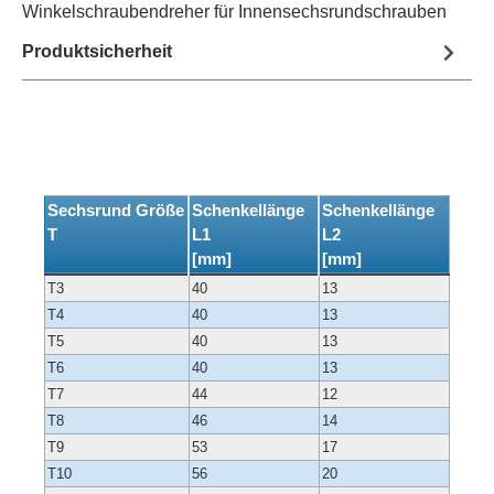
Winkelschraubendreher für Innensechsrundschrauben
Produktsicherheit
Sechsrund Größe
Schenkellänge
Schenkellänge
T
L1
L2
[mm]
[mm]
T3
40
13
T4
40
13
T5
40
13
T6
40
13
T7
44
12
T8
46
14
T9
53
17
T10
56
20