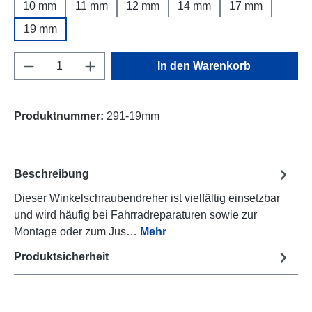
10 mm
11 mm
12 mm
14 mm
17 mm
19 mm
Produkt Anzahl: Gib den gewünschten Wert e
In den Warenkorb
Produktnummer:
291-19mm
Beschreibung
Dieser Winkelschraubendreher ist vielfältig einsetzbar
und wird häufig bei Fahrradreparaturen sowie zur
Montage oder zum Jus…
Mehr
Produktsicherheit