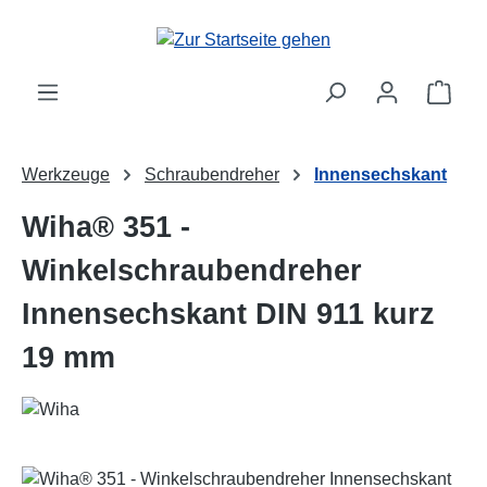
Zum Hauptinhalt springen
Ware
Werkzeuge
Schraubendreher
Innensechskant
Wiha® 351 -
Winkelschraubendreher
Innensechskant DIN 911 kurz
19 mm
Bildergalerie überspringen