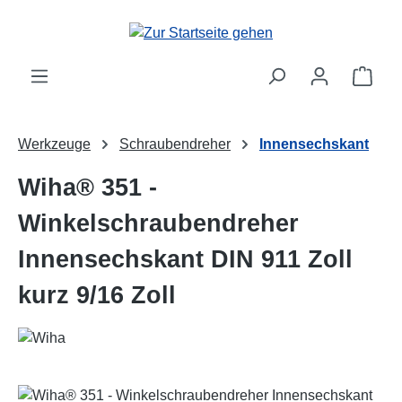
Zum Hauptinhalt springen
Ware
Werkzeuge
Schraubendreher
Innensechskant
Wiha® 351 -
Winkelschraubendreher
Innensechskant DIN 911 Zoll
kurz 9/16 Zoll
Bildergalerie überspringen