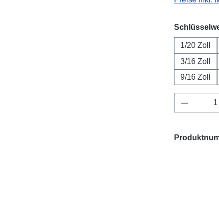
Schlüsselwe
1/20 Zoll
3/16 Zoll
9/16 Zoll
Produkt 
Produktnu