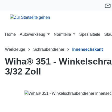
m Hauptinhalt springen
Zur Suche springen
Zur Hauptnavigation springen
Home
Autowerkzeug
Normteile
Spezialteile
Stau
Werkzeuge
Schraubendreher
Innensechskant
Wiha® 351 - Winkelschra
3/32 Zoll
Bildergalerie überspringen