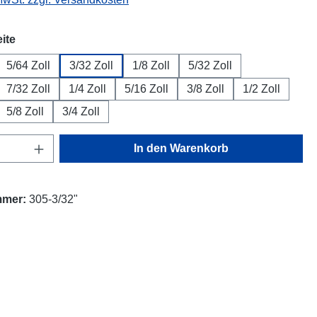
auswählen
ite
5/64 Zoll
3/32 Zoll
1/8 Zoll
5/32 Zoll
7/32 Zoll
1/4 Zoll
5/16 Zoll
3/8 Zoll
1/2 Zoll
5/8 Zoll
3/4 Zoll
Anzahl: Gib den gewünschten Wert ein oder
In den Warenkorb
mmer:
305-3/32"