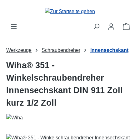
Zum Hauptinhalt springen
Ware
Werkzeuge
Schraubendreher
Innensechskant
Wiha® 351 -
Winkelschraubendreher
Innensechskant DIN 911 Zoll
kurz 1/2 Zoll
Bildergalerie überspringen