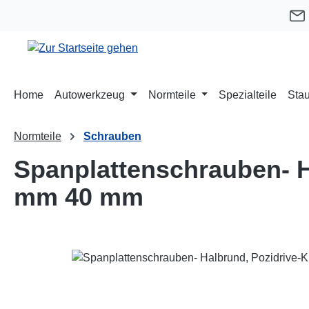
m Hauptinhalt springen
Zur Suche springen
Zur Hauptnavigation springen
Home
Autowerkzeug
Normteile
Spezialteile
Stau
Normteile
Schrauben
Spanplattenschrauben- Ha
mm 40 mm
Bildergalerie überspringen