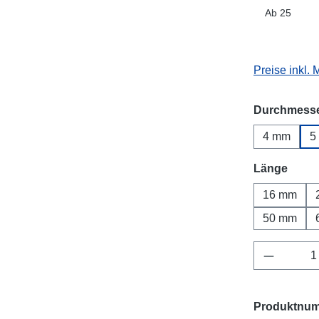
Ab
25
Preise inkl.
Durchmess
4 mm
5
ausw
Länge
16 mm
50 mm
Produkt 
Produktnu