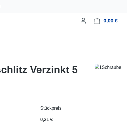
!
0,00 €
Ware
hlitz Verzinkt 5
Stückpreis
0,21 €