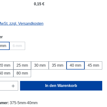
0,15 €
 MwSt. zzgl. Versandkosten
auswählen
er
 mm
6 mm
(Diese Option ist zurzeit nicht verfügbar.)
ählen
20 mm
25 mm
30 mm
35 mm
40 mm
45 mm
60 mm
80 mm
Anzahl: Gib den gewünschten Wert ein oder
In den Warenkorb
mmer:
375-5mm-40mm