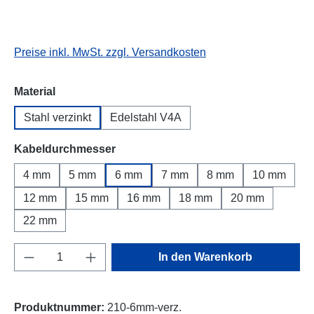
Preise inkl. MwSt. zzgl. Versandkosten
auswählen
Material
Stahl verzinkt
Edelstahl V4A
auswählen
Kabeldurchmesser
4 mm
5 mm
6 mm
7 mm
8 mm
10 mm
12 mm
15 mm
16 mm
18 mm
20 mm
22 mm
Produkt Anzahl: Gib den gewünschten Wert e
In den Warenkorb
Produktnummer:
210-6mm-verz.