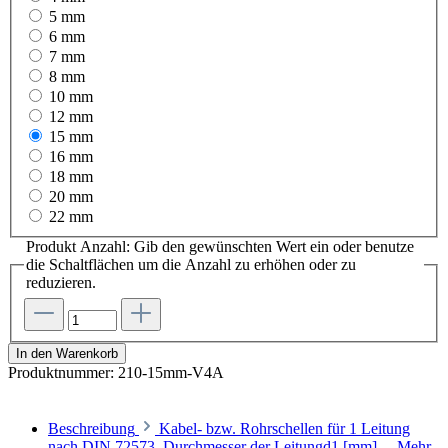
5 mm
6 mm
7 mm
8 mm
10 mm
12 mm
15 mm
16 mm
18 mm
20 mm
22 mm
Produkt Anzahl: Gib den gewünschten Wert ein oder benutze
die Schaltflächen um die Anzahl zu erhöhen oder zu
reduzieren.
In den Warenkorb
Produktnummer:
210-15mm-V4A
Beschreibung
Kabel- bzw. Rohrschellen für 1 Leitung
nach DIN 72573. Durchmesser der Leitungd1 [mm]…
Mehr