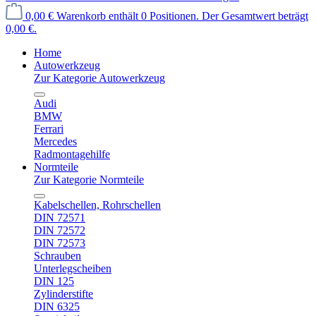
0,00 €
Warenkorb enthält 0 Positionen. Der Gesamtwert beträgt
0,00 €.
Home
Autowerkzeug
Zur Kategorie Autowerkzeug
Audi
BMW
Ferrari
Mercedes
Radmontagehilfe
Normteile
Zur Kategorie Normteile
Kabelschellen, Rohrschellen
DIN 72571
DIN 72572
DIN 72573
Schrauben
Unterlegscheiben
DIN 125
Zylinderstifte
DIN 6325