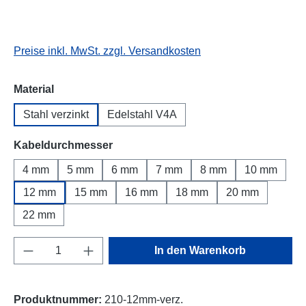
Preise inkl. MwSt. zzgl. Versandkosten
auswählen
Material
Stahl verzinkt
Edelstahl V4A
auswählen
Kabeldurchmesser
4 mm
5 mm
6 mm
7 mm
8 mm
10 mm
12 mm
15 mm
16 mm
18 mm
20 mm
22 mm
Produkt Anzahl: Gib den gewünschten Wert e
In den Warenkorb
Produktnummer:
210-12mm-verz.