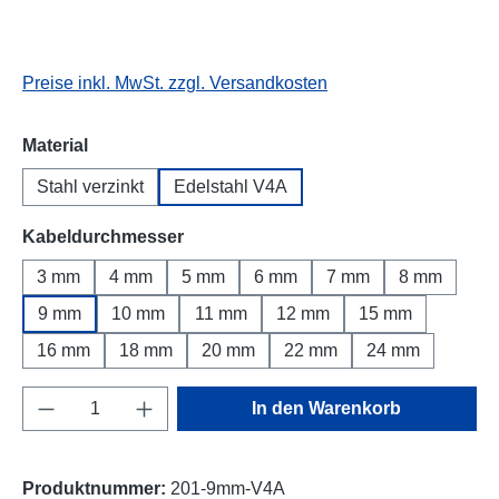
Preise inkl. MwSt. zzgl. Versandkosten
auswählen
Material
Stahl verzinkt
Edelstahl V4A
auswählen
Kabeldurchmesser
3 mm
4 mm
5 mm
6 mm
7 mm
8 mm
9 mm
10 mm
11 mm
12 mm
15 mm
16 mm
18 mm
20 mm
22 mm
24 mm
Produkt Anzahl: Gib den gewünschten Wert e
In den Warenkorb
Produktnummer:
201-9mm-V4A