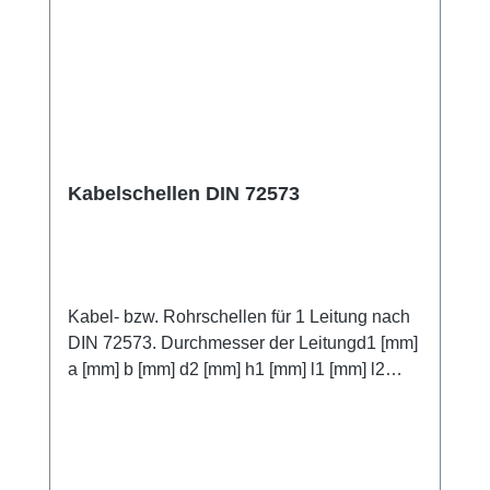
Kabelschellen DIN 72573
Kabel- bzw. Rohrschellen für 1 Leitung nach
DIN 72573. Durchmesser der Leitungd1 [mm]
a [mm] b [mm] d2 [mm] h1 [mm] l1 [mm] l2
[mm] s [mm] 4 10 4,8 3,5 29 17 1 5 4,5 30 18 6
5,5 32 20 7 6,5 32 20 8 7,5 34 22 10 9,5 34 22
12 12 5,8 11,3 46 32 1,5 15 14,3 50 36 16
15,6 50 36 18 7 17,3 50 36 20 19,3 52 38 22