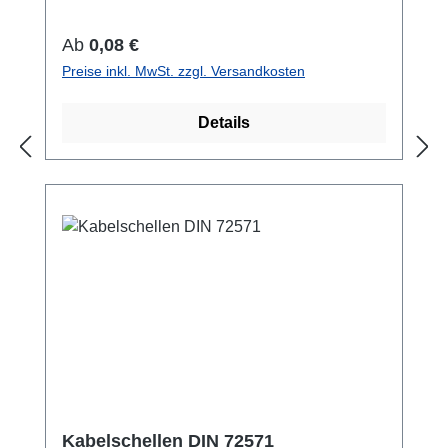
21,3 54 40
Regulärer Preis:
Ab
0,08 €
Preise inkl. MwSt. zzgl. Versandkosten
Details
Kabelschellen DIN 72571