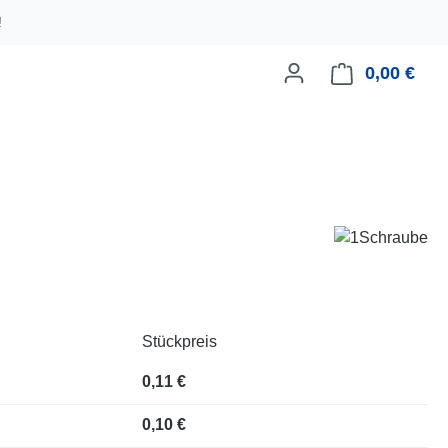
!
0,00 €
Ware
Stückpreis
0,11 €
0,10 €