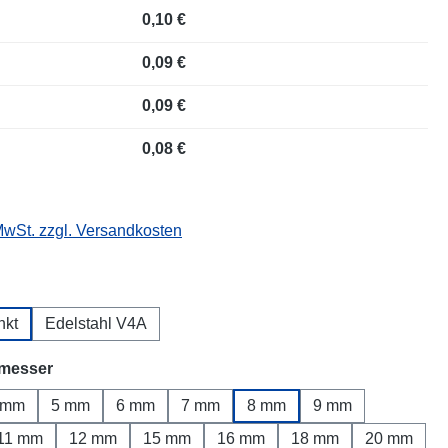
0,10 €
0,09 €
0,09 €
0,08 €
 MwSt. zzgl. Versandkosten
wählen
nkt
Edelstahl V4A
auswählen
messer
 mm
5 mm
6 mm
7 mm
8 mm
9 mm
11 mm
12 mm
15 mm
16 mm
18 mm
20 mm