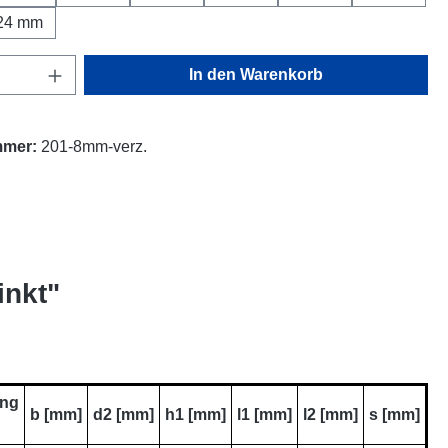
24 mm
Anzahl: Gib den gewünschten Wert ein oder
In den Warenkorb
mmer:
201-8mm-verz.
inkt"
ung
b [mm]
d2 [mm]
h1 [mm]
l1 [mm]
l2 [mm]
s [mm]