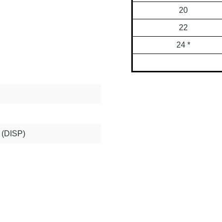
20
22
24 *
t (DISP)