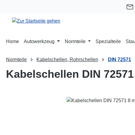
m Hauptinhalt springen
Zur Suche springen
Zur Hauptnavigation springen
Home
Autowerkzeug
Normteile
Spezialteile
Stau
Normteile
Kabelschellen, Rohrschellen
DIN 72571
Kabelschellen DIN 72571
Bildergalerie überspringen