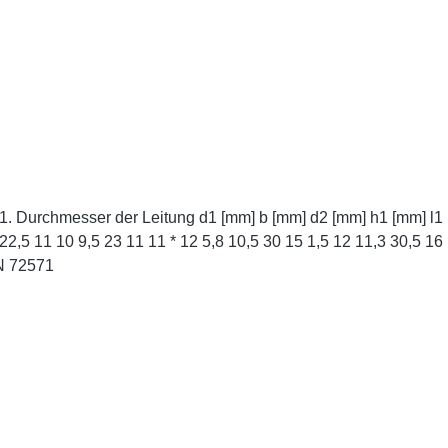
 18 9 5
 21 * Ähnlich DIN 72571