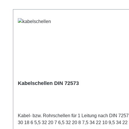
Produktgalerie überspringen
Kabelschellen DIN 72573
Kabel- bzw. Rohrschellen für 1 Leitung nach DIN 72573. Durchmesser der Leitungd1 [mm] a [mm] b [mm] d2 [mm] h1 [mm] l1 [mm] l2 [mm] s [mm] 4 10 4,8 3,5 29 17 