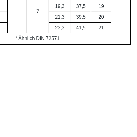
19,3
37,5
19
7
21,3
39,5
20
23,3
41,5
21
* Ähnlich DIN 72571