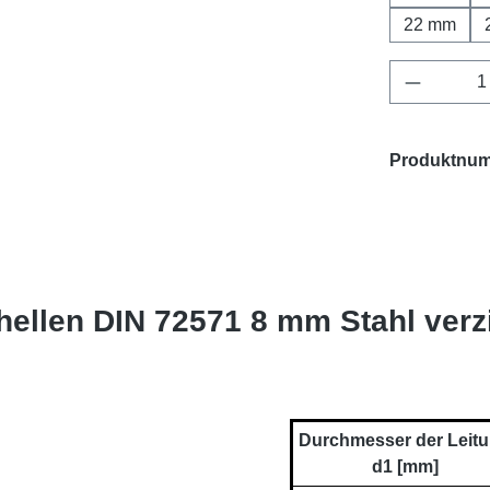
22 mm
Produkt 
Produktnu
ellen DIN 72571 8 mm Stahl verz
Durchmesser der Leit
d1 [mm]