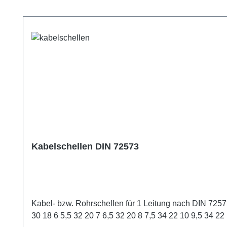
Produktgalerie überspringen
Kabelschellen DIN 72573
Kabel- bzw. Rohrschellen für 1 Leitung nach DIN 72573. Durchmesser der Leitungd1 [mm] a [mm] b [mm] d2 [mm] h1 [mm] l1 [mm] l2 [mm] s [mm] 4 10 4,8 3,5 29 17 