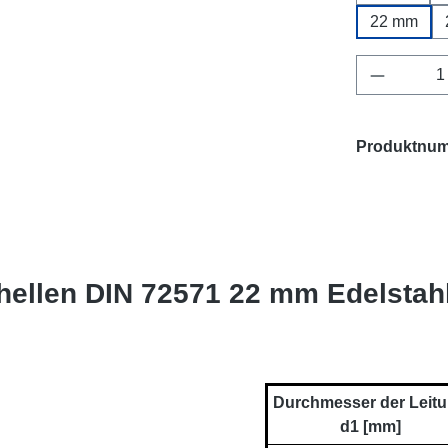
22 mm
Produkt 
Produktnu
hellen DIN 72571 22 mm Edelstah
Durchmesser der Leit
d1 [mm]