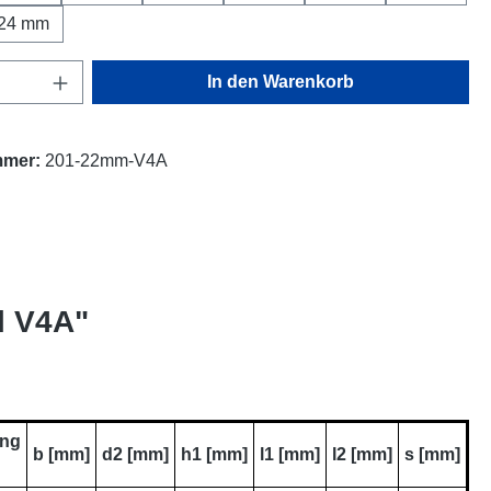
24 mm
Anzahl: Gib den gewünschten Wert ein oder
In den Warenkorb
mmer:
201-22mm-V4A
l V4A"
ung
b [mm]
d2 [mm]
h1 [mm]
l1 [mm]
l2 [mm]
s [mm]