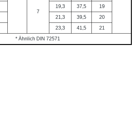
19,3
37,5
19
7
21,3
39,5
20
23,3
41,5
21
* Ähnlich DIN 72571