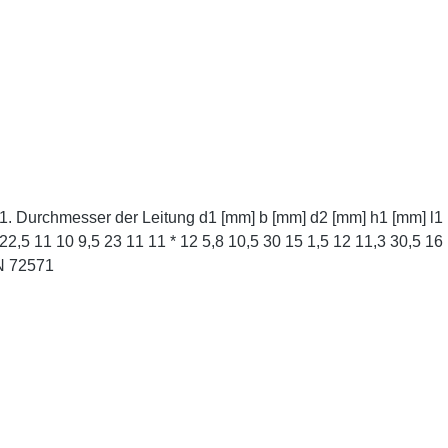
 18 9 5
 21 * Ähnlich DIN 72571