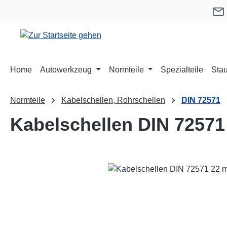
m Hauptinhalt springen
Zur Suche springen
Zur Hauptnavigation springen
Home
Autowerkzeug
Normteile
Spezialteile
Stau
Normteile
Kabelschellen, Rohrschellen
DIN 72571
Kabelschellen DIN 72571
Bildergalerie überspringen