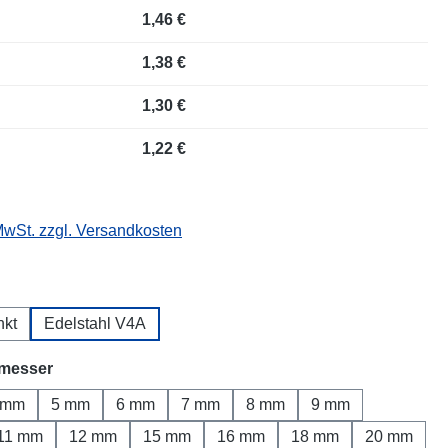
1,46 €
1,38 €
1,30 €
1,22 €
 MwSt. zzgl. Versandkosten
wählen
nkt
Edelstahl V4A
auswählen
messer
 mm
5 mm
6 mm
7 mm
8 mm
9 mm
11 mm
12 mm
15 mm
16 mm
18 mm
20 mm