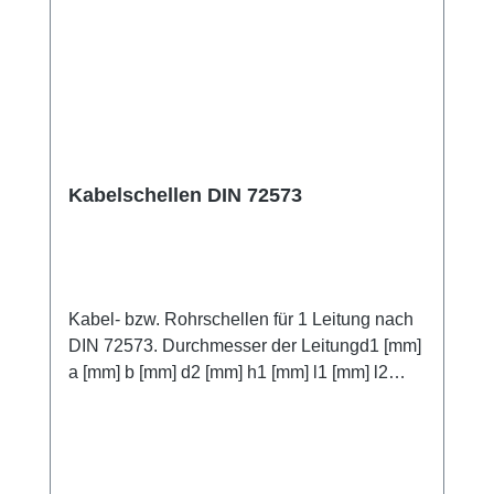
Kabelschellen DIN 72573
Kabel- bzw. Rohrschellen für 1 Leitung nach
DIN 72573. Durchmesser der Leitungd1 [mm]
a [mm] b [mm] d2 [mm] h1 [mm] l1 [mm] l2
[mm] s [mm] 4 10 4,8 3,5 29 17 1 5 4,5 30 18 6
5,5 32 20 7 6,5 32 20 8 7,5 34 22 10 9,5 34 22
12 12 5,8 11,3 46 32 1,5 15 14,3 50 36 16
15,6 50 36 18 7 17,3 50 36 20 19,3 52 38 22