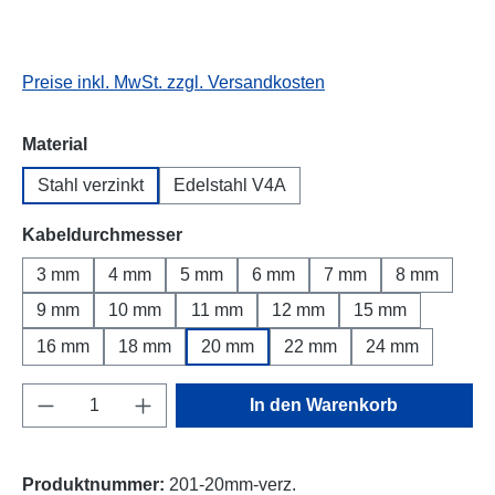
Preise inkl. MwSt. zzgl. Versandkosten
auswählen
Material
Stahl verzinkt
Edelstahl V4A
auswählen
Kabeldurchmesser
3 mm
4 mm
5 mm
6 mm
7 mm
8 mm
9 mm
10 mm
11 mm
12 mm
15 mm
16 mm
18 mm
20 mm
22 mm
24 mm
Produkt Anzahl: Gib den gewünschten Wert e
In den Warenkorb
Produktnummer:
201-20mm-verz.