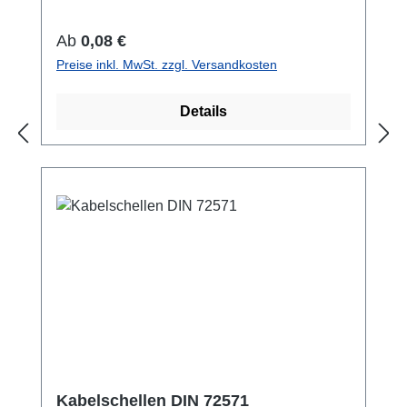
21,3 54 40
Regulärer Preis:
Ab
0,08 €
Preise inkl. MwSt. zzgl. Versandkosten
Details
Kabelschellen DIN 72571