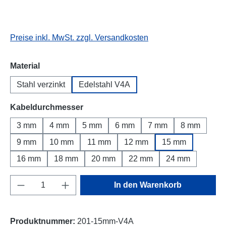
Preise inkl. MwSt. zzgl. Versandkosten
auswählen
Material
Stahl verzinkt
Edelstahl V4A
auswählen
Kabeldurchmesser
3 mm
4 mm
5 mm
6 mm
7 mm
8 mm
9 mm
10 mm
11 mm
12 mm
15 mm
16 mm
18 mm
20 mm
22 mm
24 mm
Produkt Anzahl: Gib den gewünschten Wert e
In den Warenkorb
Produktnummer:
201-15mm-V4A