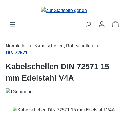
Zum Hauptinhalt springen
Ware
Normteile
Kabelschellen, Rohrschellen
DIN 72571
Kabelschellen DIN 72571 15
mm Edelstahl V4A
Bildergalerie überspringen