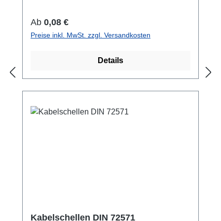
21,3 54 40
Regulärer Preis:
Ab
0,08 €
Preise inkl. MwSt. zzgl. Versandkosten
Details
Kabelschellen DIN 72571