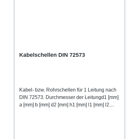
Kabelschellen DIN 72573
Kabel- bzw. Rohrschellen für 1 Leitung nach
DIN 72573. Durchmesser der Leitungd1 [mm]
a [mm] b [mm] d2 [mm] h1 [mm] l1 [mm] l2
[mm] s [mm] 4 10 4,8 3,5 29 17 1 5 4,5 30 18 6
5,5 32 20 7 6,5 32 20 8 7,5 34 22 10 9,5 34 22
12 12 5,8 11,3 46 32 1,5 15 14,3 50 36 16
15,6 50 36 18 7 17,3 50 36 20 19,3 52 38 22