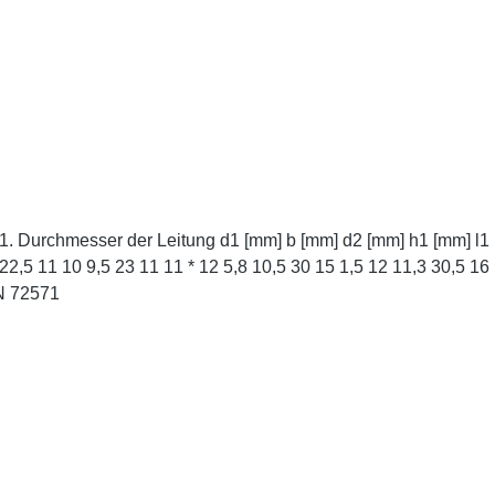
 18 9 5
 21 * Ähnlich DIN 72571