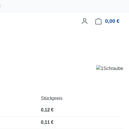
!
0,00 €
Ware
Stückpreis
0,12 €
0,11 €