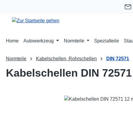
m Hauptinhalt springen
Zur Suche springen
Zur Hauptnavigation springen
Home
Autowerkzeug
Normteile
Spezialteile
Stau
Normteile
Kabelschellen, Rohrschellen
DIN 72571
Kabelschellen DIN 72571
Bildergalerie überspringen