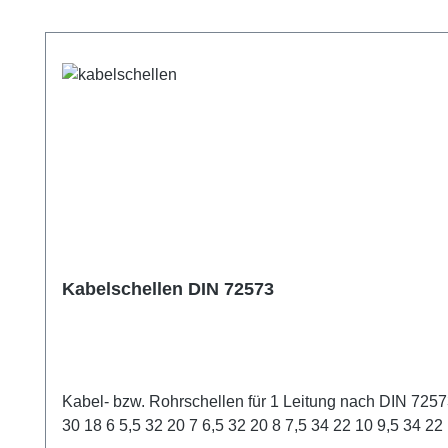
Produktgalerie überspringen
Kabelschellen DIN 72573
Kabel- bzw. Rohrschellen für 1 Leitung nach DIN 72573. Durchmesser der Leitungd1 [mm] a [mm] b [mm] d2 [mm] h1 [mm] l1 [mm] l2 [mm] s [mm] 4 10 4,8 3,5 29 17 