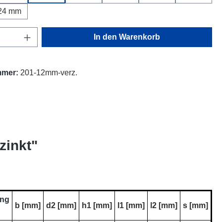
24 mm
Anzahl: Gib den gewünschten Wert ein oder
In den Warenkorb
mmer:
201-12mm-verz.
zinkt"
ung
b [mm]
d2 [mm]
h1 [mm]
l1 [mm]
l2 [mm]
s [mm]