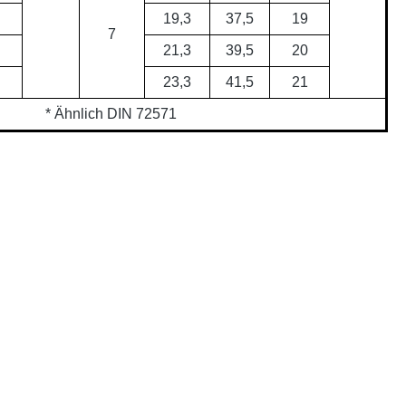
19,3
37,5
19
7
21,3
39,5
20
23,3
41,5
21
* Ähnlich DIN 72571