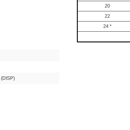
20
22
24 *
t (DISP)