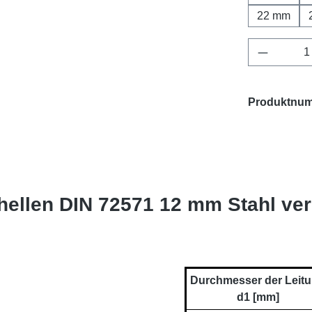
22 mm
Produkt 
Produktnu
ellen DIN 72571 12 mm Stahl ver
Durchmesser der Leit
d1 [mm]