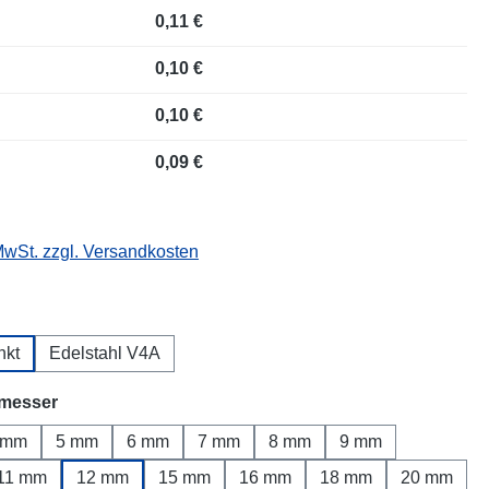
0,11 €
0,10 €
0,10 €
0,09 €
 MwSt. zzgl. Versandkosten
wählen
nkt
Edelstahl V4A
auswählen
messer
 mm
5 mm
6 mm
7 mm
8 mm
9 mm
11 mm
12 mm
15 mm
16 mm
18 mm
20 mm