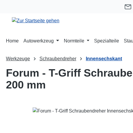
m Hauptinhalt springen
Zur Suche springen
Zur Hauptnavigation springen
Home
Autowerkzeug
Normteile
Spezialteile
Stau
Werkzeuge
Schraubendreher
Innensechskant
Forum - T-Griff Schraub
200 mm
Bildergalerie überspringen